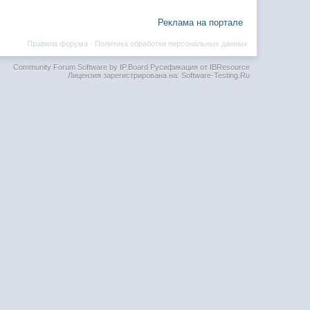
Реклама на портале
Правила форума
·
Политика обработки персональных данных
Community Forum Software by IP.Board
Русификация от IBResource
Лицензия зарегистрирована на: Software-Testing.Ru