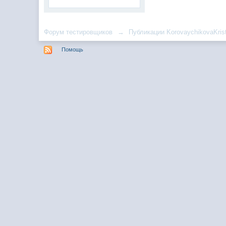
Форум тестировщиков
→
Публикации KorovaychikovaKris
Помощь