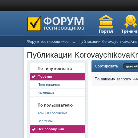
Портал
Тренинг
Форум тестировщиков
→
Публикации KorovaychikovaKris
Публикации KorovaychikovaKri
Сортировать
дате о
По типу контента
Форумы
По вашему запросу нич
Пользователи
Календарь
По пользователю
Темы и сообщения
Все темы
Все сообщения