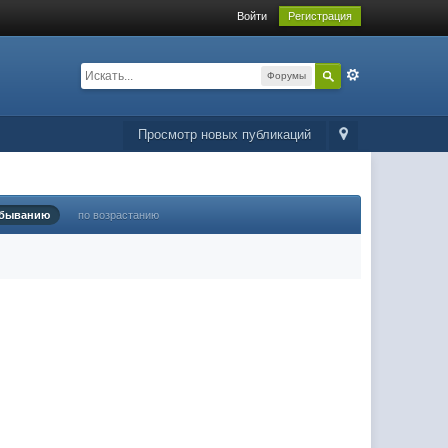
Войти
Регистрация
Форумы
Просмотр новых публикаций
убыванию
по возрастанию