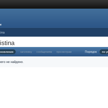
и
tina
stina
Порядок
бновления
заголовку
сообщениям
просмотрам
по 
его не найдено.