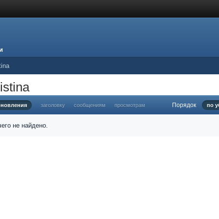
и
tina
stina
Порядок
бновления
заголовку
сообщениям
просмотрам
по 
его не найдено.