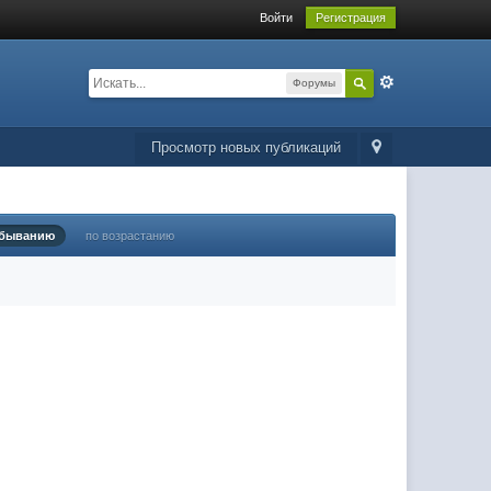
Войти
Регистрация
Форумы
Просмотр новых публикаций
убыванию
по возрастанию