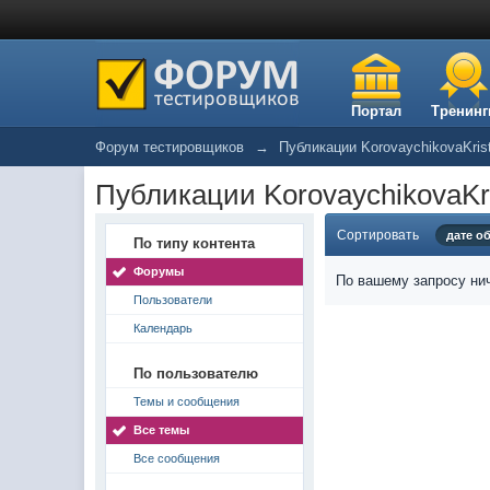
Портал
Тренинг
Форум тестировщиков
→
Публикации KorovaychikovaKris
Публикации KorovaychikovaKri
Сортировать
дате о
По типу контента
Форумы
По вашему запросу нич
Пользователи
Календарь
По пользователю
Темы и сообщения
Все темы
Все сообщения