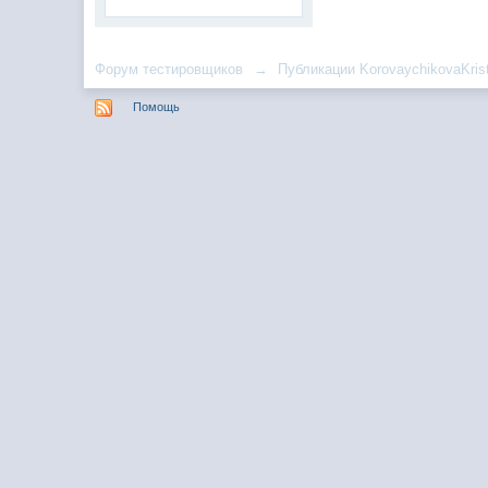
Форум тестировщиков
→
Публикации KorovaychikovaKris
Помощь