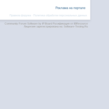
Реклама на портале
Правила форума
·
Политика обработки персональных данных
Community Forum Software by IP.Board
Русификация от IBResource
Лицензия зарегистрирована на: Software-Testing.Ru