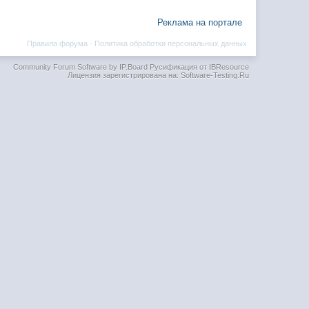
Реклама на портале
Правила форума
·
Политика обработки персональных данных
Community Forum Software by IP.Board
Русификация от IBResource
Лицензия зарегистрирована на: Software-Testing.Ru