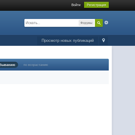
Войти
Регистрация
Форумы
Просмотр новых публикаций
убыванию
по возрастанию