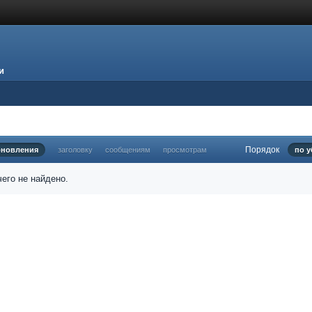
и
Порядок
бновления
заголовку
сообщениям
просмотрам
по 
его не найдено.