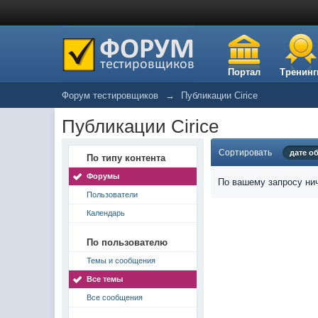
Портал
Тренинг
Форум тестировщиков
→
Публикации Cirice
Публикации Cirice
Сортировать
дате о
По типу контента
Форумы
По вашему запросу нич
Пользователи
Календарь
По пользователю
Темы и сообщения
Все темы
Все сообщения