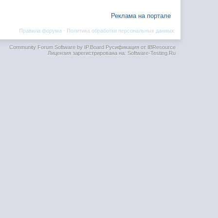
Реклама на портале
Правила форума
·
Политика обработки персональных данных
Community Forum Software by IP.Board
Русификация от IBResource
Лицензия зарегистрирована на: Software-Testing.Ru