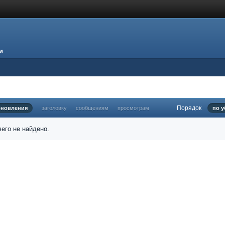
и
Порядок
бновления
заголовку
сообщениям
просмотрам
по 
его не найдено.