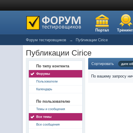
Портал
Тренинг
Форум тестировщиков
→
Публикации Cirice
Публикации Cirice
Сортировать
дате о
По типу контента
Форумы
По вашему запросу нич
Пользователи
Календарь
По пользователю
Темы и сообщения
Все темы
Все сообщения