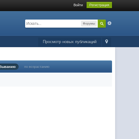
Войти
Регистрация
Форумы
Просмотр новых публикаций
убыванию
по возрастанию