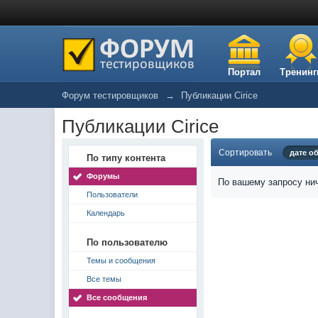
Портал
Тренинг
Форум тестировщиков
→
Публикации Cirice
Публикации Cirice
Сортировать
дате о
По типу контента
Форумы
По вашему запросу нич
Пользователи
Календарь
По пользователю
Темы и сообщения
Все темы
Все сообщения