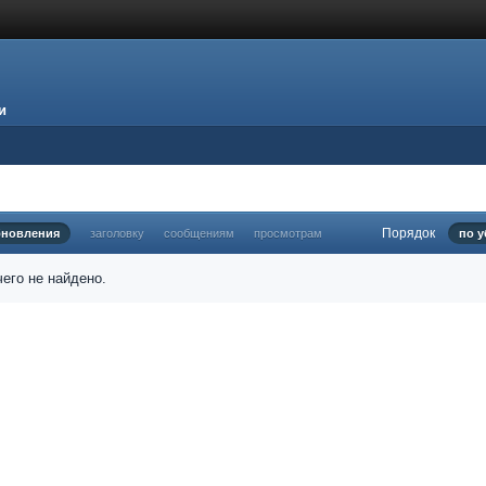
и
Порядок
бновления
заголовку
сообщениям
просмотрам
по 
его не найдено.