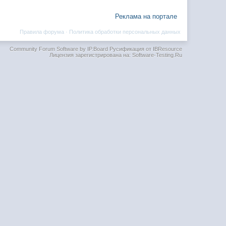
Реклама на портале
Правила форума
·
Политика обработки персональных данных
Community Forum Software by IP.Board
Русификация от IBResource
Лицензия зарегистрирована на: Software-Testing.Ru