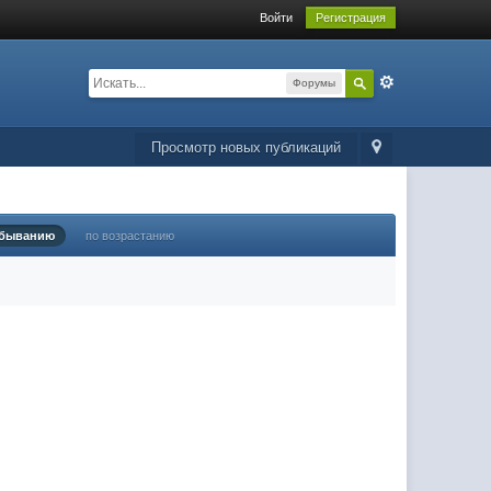
Войти
Регистрация
Форумы
Просмотр новых публикаций
убыванию
по возрастанию