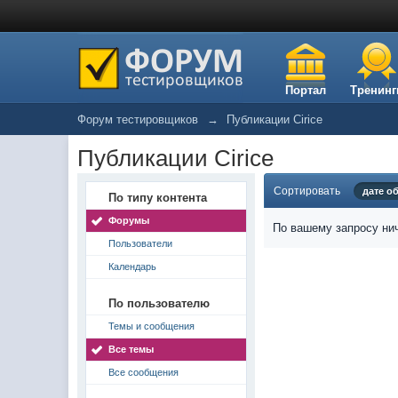
Портал
Тренинг
Форум тестировщиков
→
Публикации Cirice
Публикации Cirice
Сортировать
дате о
По типу контента
Форумы
По вашему запросу нич
Пользователи
Календарь
По пользователю
Темы и сообщения
Все темы
Все сообщения