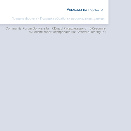
Реклама на портале
Правила форума
·
Политика обработки персональных данных
Community Forum Software by IP.Board
Русификация от IBResource
Лицензия зарегистрирована на: Software-Testing.Ru