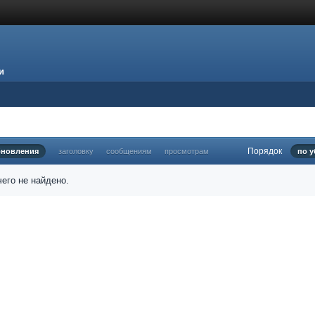
и
Порядок
бновления
заголовку
сообщениям
просмотрам
по 
его не найдено.