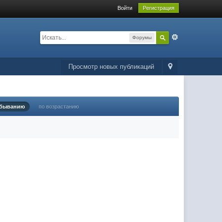
Войти
Регистрация
Форумы
Просмотр новых публикаций
убыванию
по возрастанию