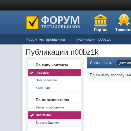
Портал
Тренинг
Форум тестировщиков
→
Публикации n00bz1k
Публикации n00bz1k
Сортировать
дате о
По типу контента
Форумы
По вашему запросу нич
Пользователи
Календарь
По пользователю
Темы и сообщения
Все темы
Все сообщения