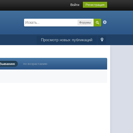
Войти
Регистрация
Форумы
Просмотр новых публикаций
убыванию
по возрастанию