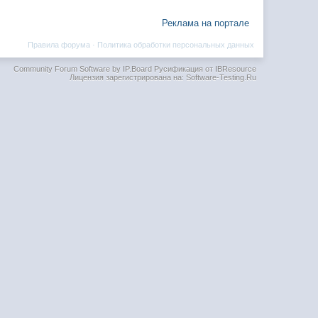
Реклама на портале
Правила форума
·
Политика обработки персональных данных
Community Forum Software by IP.Board
Русификация от IBResource
Лицензия зарегистрирована на: Software-Testing.Ru