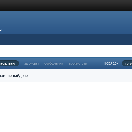
и
Порядок
бновления
заголовку
сообщениям
просмотрам
по 
его не найдено.