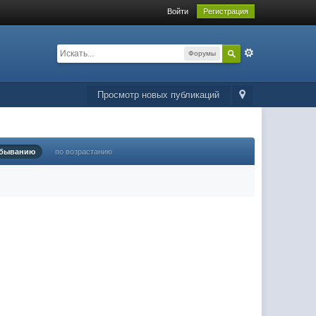
Войти
Регистрация
Форумы
Просмотр новых публикаций
убыванию
по возрастанию