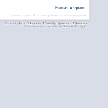
Реклама на портале
Правила форума
·
Политика обработки персональных данных
Community Forum Software by IP.Board
Русификация от IBResource
Лицензия зарегистрирована на: Software-Testing.Ru