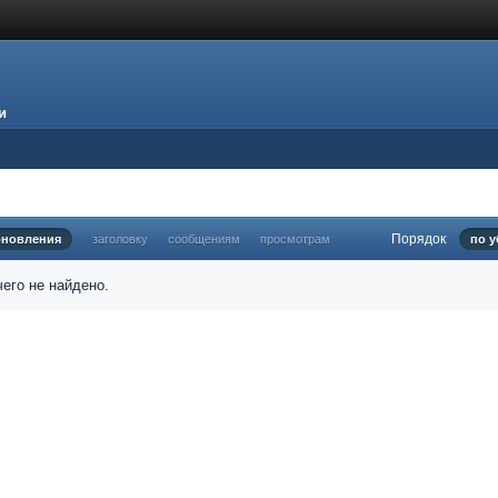
и
Порядок
бновления
заголовку
сообщениям
просмотрам
по 
его не найдено.