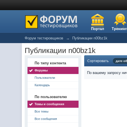
Портал
Тренинг
Форум тестировщиков
→
Публикации n00bz1k
Публикации n00bz1k
Сортировать
дате о
По типу контента
Форумы
По вашему запросу нич
Пользователи
Календарь
По пользователю
Темы и сообщения
Все темы
Все сообщения