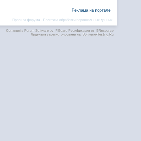
Реклама на портале
Правила форума
·
Политика обработки персональных данных
Community Forum Software by IP.Board
Русификация от IBResource
Лицензия зарегистрирована на: Software-Testing.Ru