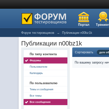
Портал
Тренинг
Форум тестировщиков
→
Публикации n00bz1k
Публикации n00bz1k
Сортировать
дате о
По типу контента
Форумы
По вашему запросу нич
Пользователи
Календарь
По пользователю
Темы и сообщения
Все темы
Все сообщения