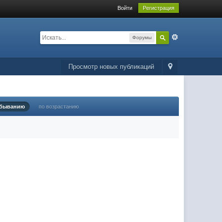
Войти
Регистрация
Форумы
Просмотр новых публикаций
убыванию
по возрастанию