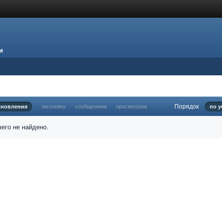
и
Порядок
бновления
заголовку
сообщениям
просмотрам
по 
его не найдено.