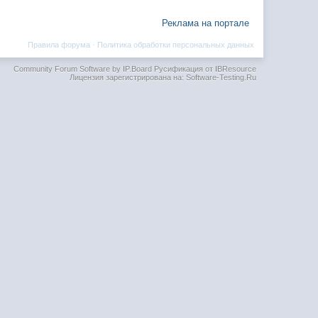
Реклама на портале
Правила форума
·
Политика обработки персональных данных
Community Forum Software by IP.Board
Русификация от IBResource
Лицензия зарегистрирована на: Software-Testing.Ru