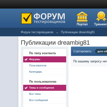
Портал
Тренинг
Форум тестировщиков
→
Публикации dreambig81
Публикации dreambig81
Сортировать
дате о
По типу контента
Форумы
По вашему запросу нич
Пользователи
Календарь
По пользователю
Темы и сообщения
Все темы
Все сообщения