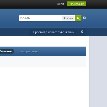
Войти
Регистрация
Форумы
Просмотр новых публикаций
убыванию
по возрастанию