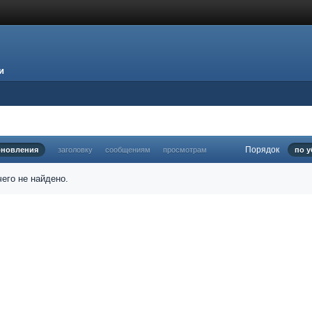
и
Порядок
бновления
заголовку
сообщениям
просмотрам
по 
его не найдено.