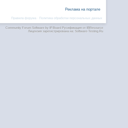
Реклама на портале
Правила форума
·
Политика обработки персональных данных
Community Forum Software by IP.Board
Русификация от IBResource
Лицензия зарегистрирована на: Software-Testing.Ru