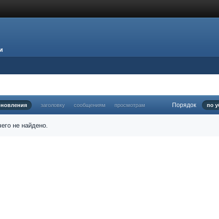
и
Порядок
бновления
заголовку
сообщениям
просмотрам
по 
его не найдено.