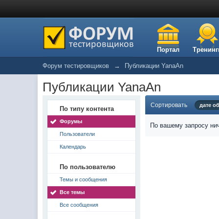
Портал
Тренинг
Форум тестировщиков
→
Публикации YanaAn
Публикации YanaAn
Сортировать
дате о
По типу контента
Форумы
По вашему запросу нич
Пользователи
Календарь
По пользователю
Темы и сообщения
Все темы
Все сообщения