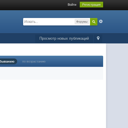
Войти
Регистрация
Форумы
Просмотр новых публикаций
убыванию
по возрастанию