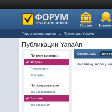
Портал
Тренинг
Форум тестировщиков
→
Публикации YanaAn
Публикации YanaAn
Сортировать
дате о
По типу контента
Форумы
По вашему запросу нич
Пользователи
Календарь
По пользователю
Темы и сообщения
Все темы
Все сообщения