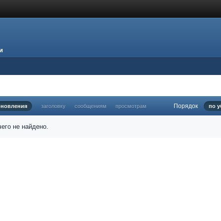
и
Порядок
бновления
заголовку
сообщениям
просмотрам
по 
его не найдено.