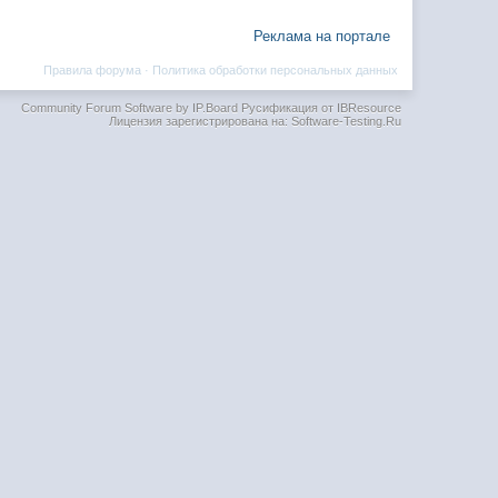
Реклама на портале
Правила форума
·
Политика обработки персональных данных
Community Forum Software by IP.Board
Русификация от IBResource
Лицензия зарегистрирована на: Software-Testing.Ru