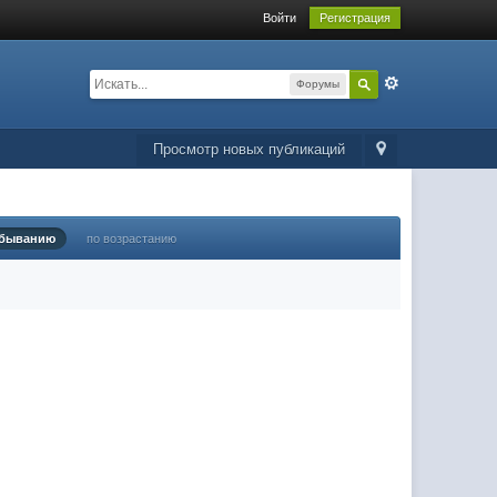
Войти
Регистрация
Форумы
Просмотр новых публикаций
убыванию
по возрастанию