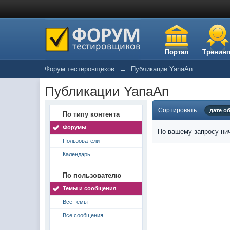
Портал
Тренинг
Форум тестировщиков
→
Публикации YanaAn
Публикации YanaAn
Сортировать
дате о
По типу контента
Форумы
По вашему запросу нич
Пользователи
Календарь
По пользователю
Темы и сообщения
Все темы
Все сообщения