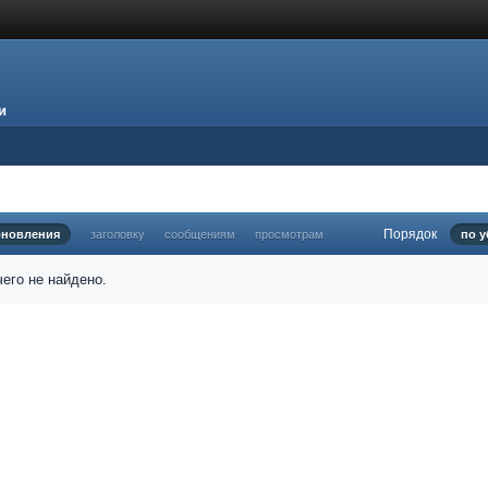
и
Порядок
бновления
заголовку
сообщениям
просмотрам
по 
его не найдено.