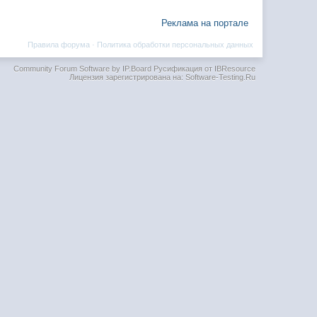
Реклама на портале
Правила форума
·
Политика обработки персональных данных
Community Forum Software by IP.Board
Русификация от IBResource
Лицензия зарегистрирована на: Software-Testing.Ru