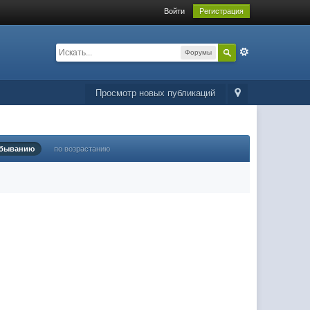
Войти
Регистрация
Форумы
Просмотр новых публикаций
убыванию
по возрастанию