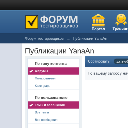
Портал
Тренинг
Форум тестировщиков
→
Публикации YanaAn
Публикации YanaAn
Сортировать
дате о
По типу контента
Форумы
По вашему запросу нич
Пользователи
Календарь
По пользователю
Темы и сообщения
Все темы
Все сообщения