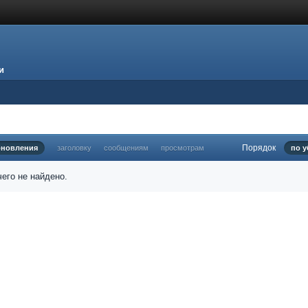
и
Порядок
бновления
заголовку
сообщениям
просмотрам
по 
его не найдено.