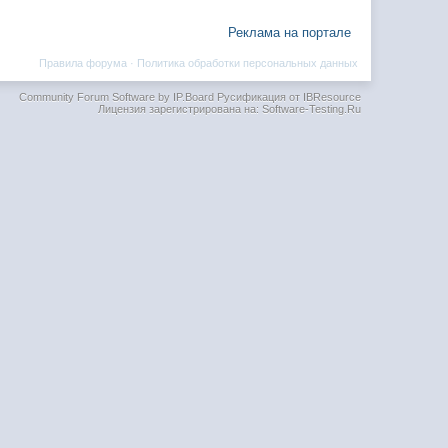
Реклама на портале
Правила форума
·
Политика обработки персональных данных
Community Forum Software by IP.Board
Русификация от IBResource
Лицензия зарегистрирована на: Software-Testing.Ru