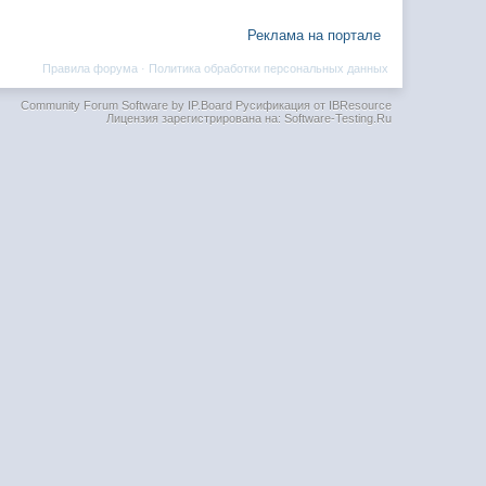
Реклама на портале
Правила форума
·
Политика обработки персональных данных
Community Forum Software by IP.Board
Русификация от IBResource
Лицензия зарегистрирована на: Software-Testing.Ru