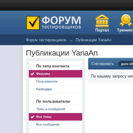
Портал
Тренинг
Форум тестировщиков
→
Публикации YanaAn
Публикации YanaAn
Сортировать
дате о
По типу контента
Форумы
По вашему запросу нич
Пользователи
Календарь
По пользователю
Темы и сообщения
Все темы
Все сообщения