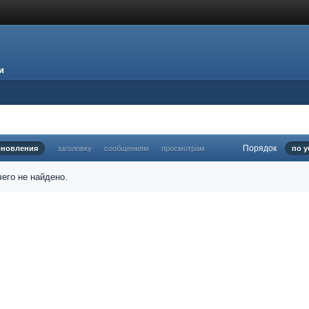
и
Порядок
бновления
заголовку
сообщениям
просмотрам
по 
его не найдено.