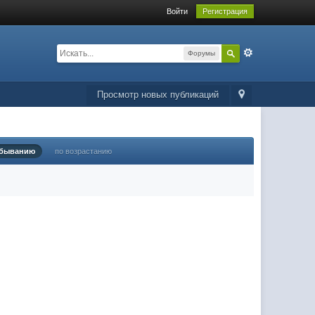
Войти
Регистрация
Форумы
Просмотр новых публикаций
убыванию
по возрастанию