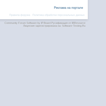
Реклама на портале
Правила форума
·
Политика обработки персональных данных
Community Forum Software by IP.Board
Русификация от IBResource
Лицензия зарегистрирована на: Software-Testing.Ru