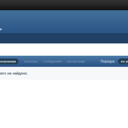
и
Порядок
бновления
заголовку
сообщениям
просмотрам
по 
его не найдено.