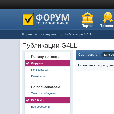
Портал
Тренинг
Форум тестировщиков
→
Публикации G4LL
Публикации G4LL
Сортировать
дате о
По типу контента
Форумы
По вашему запросу нич
Пользователи
Календарь
По пользователю
Темы и сообщения
Все темы
Все сообщения