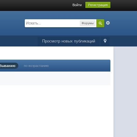
Войти
Регистрация
Форумы
Просмотр новых публикаций
убыванию
по возрастанию