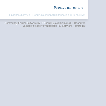
Реклама на портале
Правила форума
·
Политика обработки персональных данных
Community Forum Software by IP.Board
Русификация от IBResource
Лицензия зарегистрирована на: Software-Testing.Ru