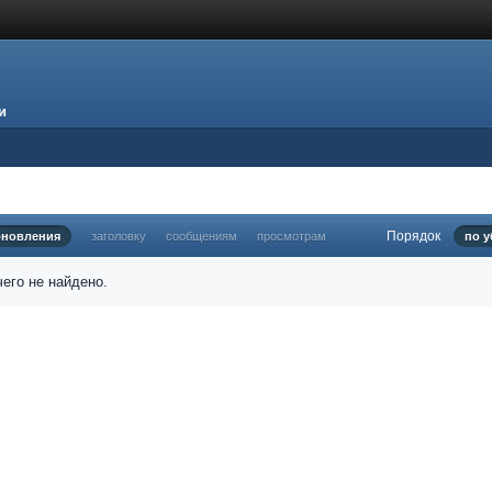
и
Порядок
бновления
заголовку
сообщениям
просмотрам
по 
его не найдено.