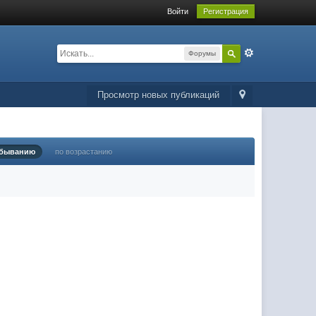
Войти
Регистрация
Форумы
Просмотр новых публикаций
убыванию
по возрастанию