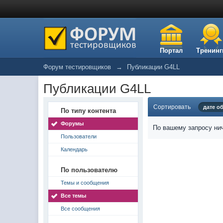
Портал
Тренинг
Форум тестировщиков
→
Публикации G4LL
Публикации G4LL
Сортировать
дате о
По типу контента
Форумы
По вашему запросу нич
Пользователи
Календарь
По пользователю
Темы и сообщения
Все темы
Все сообщения