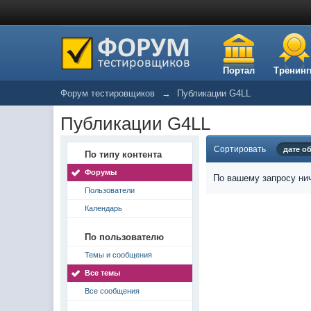
Портал
Тренинг
Форум тестировщиков
→
Публикации G4LL
Публикации G4LL
Сортировать
дате о
По типу контента
Форумы
По вашему запросу нич
Пользователи
Календарь
По пользователю
Темы и сообщения
Все темы
Все сообщения