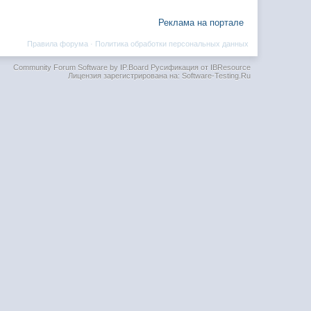
Реклама на портале
Правила форума
·
Политика обработки персональных данных
Community Forum Software by IP.Board
Русификация от IBResource
Лицензия зарегистрирована на: Software-Testing.Ru