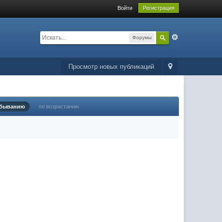
Войти
Регистрация
Форумы
Просмотр новых публикаций
убыванию
по возрастанию