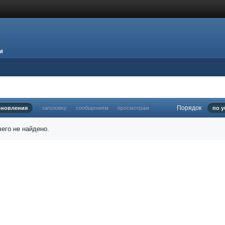
и
Порядок
бновления
заголовку
сообщениям
просмотрам
по 
его не найдено.