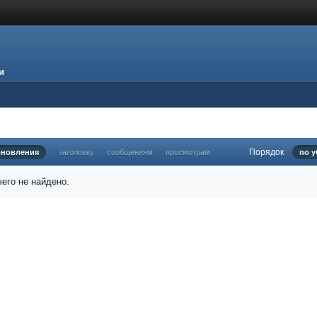
и
Порядок
бновления
заголовку
сообщениям
просмотрам
по 
его не найдено.