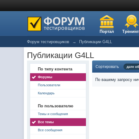
Портал
Тренинг
Форум тестировщиков
→
Публикации G4LL
Публикации G4LL
Сортировать
дате о
По типу контента
Форумы
По вашему запросу нич
Пользователи
Календарь
По пользователю
Темы и сообщения
Все темы
Все сообщения