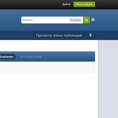
Войти
Регистрация
Форумы
Просмотр новых публикаций
убыванию
по возрастанию