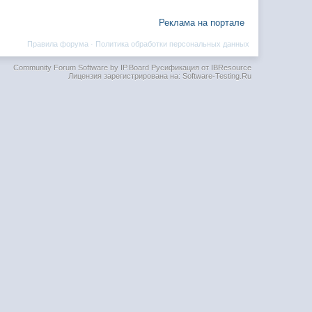
Реклама на портале
Правила форума
·
Политика обработки персональных данных
Community Forum Software by IP.Board
Русификация от IBResource
Лицензия зарегистрирована на: Software-Testing.Ru