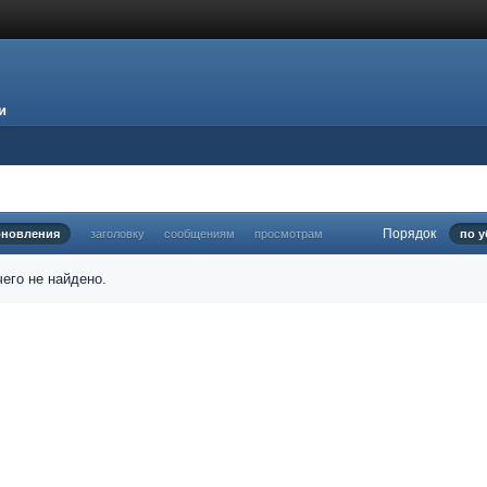
и
Порядок
бновления
заголовку
сообщениям
просмотрам
по 
его не найдено.