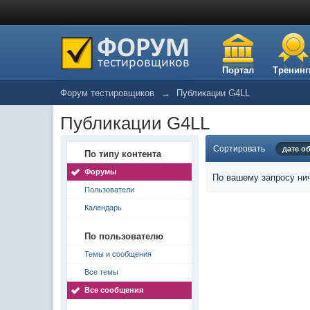
Портал
Тренинг
Форум тестировщиков
→
Публикации G4LL
Публикации G4LL
Сортировать
дате о
По типу контента
Форумы
По вашему запросу нич
Пользователи
Календарь
По пользователю
Темы и сообщения
Все темы
Все сообщения