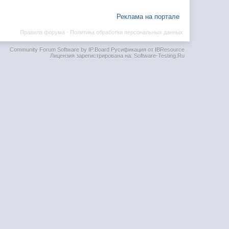
Реклама на портале
Правила форума
·
Политика обработки персональных данных
Community Forum Software by IP.Board
Русификация от IBResource
Лицензия зарегистрирована на: Software-Testing.Ru