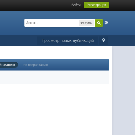
Войти
Регистрация
Форумы
Просмотр новых публикаций
убыванию
по возрастанию