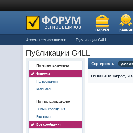
Портал
Тренинг
Форум тестировщиков
→
Публикации G4LL
Публикации G4LL
Сортировать
дате о
По типу контента
Форумы
По вашему запросу нич
Пользователи
Календарь
По пользователю
Темы и сообщения
Все темы
Все сообщения