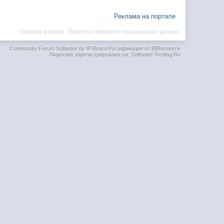
Реклама на портале
Правила форума
·
Политика обработки персональных данных
Community Forum Software by IP.Board
Русификация от IBResource
Лицензия зарегистрирована на: Software-Testing.Ru