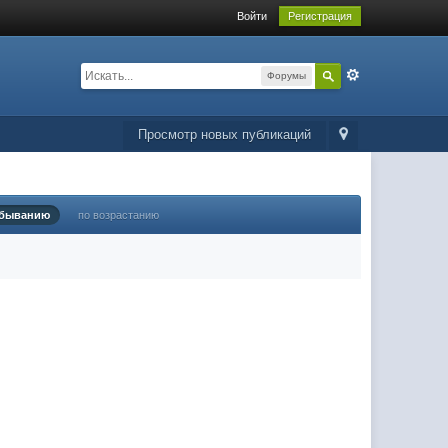
Войти
Регистрация
Форумы
Просмотр новых публикаций
убыванию
по возрастанию