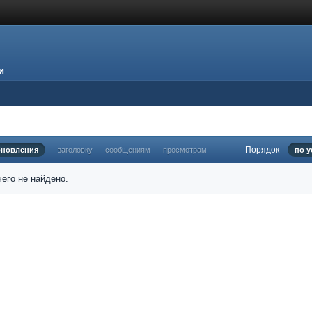
и
Порядок
бновления
заголовку
сообщениям
просмотрам
по 
его не найдено.