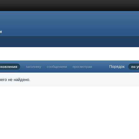
и
Порядок
бновления
заголовку
сообщениям
просмотрам
по 
его не найдено.