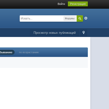
Войти
Регистрация
Форумы
Просмотр новых публикаций
убыванию
по возрастанию