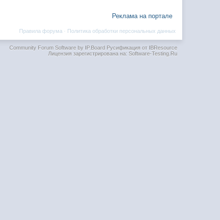
Реклама на портале
Правила форума
·
Политика обработки персональных данных
Community Forum Software by IP.Board
Русификация от IBResource
Лицензия зарегистрирована на: Software-Testing.Ru