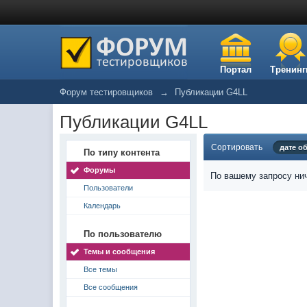
Портал
Тренинг
Форум тестировщиков
→
Публикации G4LL
Публикации G4LL
Сортировать
дате о
По типу контента
Форумы
По вашему запросу нич
Пользователи
Календарь
По пользователю
Темы и сообщения
Все темы
Все сообщения