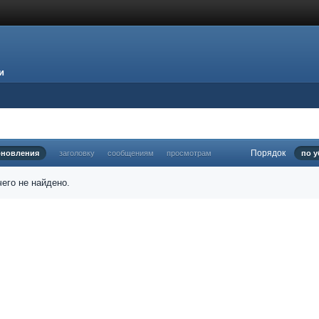
и
Порядок
бновления
заголовку
сообщениям
просмотрам
по 
его не найдено.