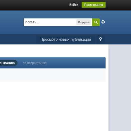
Войти
Регистрация
Форумы
Просмотр новых публикаций
убыванию
по возрастанию