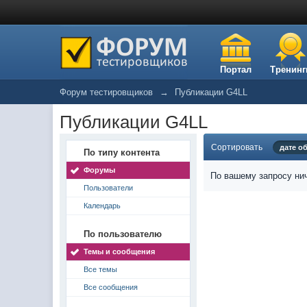
Портал
Тренинг
Форум тестировщиков
→
Публикации G4LL
Публикации G4LL
Сортировать
дате о
По типу контента
Форумы
По вашему запросу нич
Пользователи
Календарь
По пользователю
Темы и сообщения
Все темы
Все сообщения