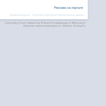
Реклама на портале
Правила форума
·
Политика обработки персональных данных
Community Forum Software by IP.Board
Русификация от IBResource
Лицензия зарегистрирована на: Software-Testing.Ru