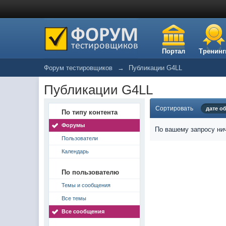
Портал
Тренинг
Форум тестировщиков
→
Публикации G4LL
Публикации G4LL
Сортировать
дате о
По типу контента
Форумы
По вашему запросу нич
Пользователи
Календарь
По пользователю
Темы и сообщения
Все темы
Все сообщения