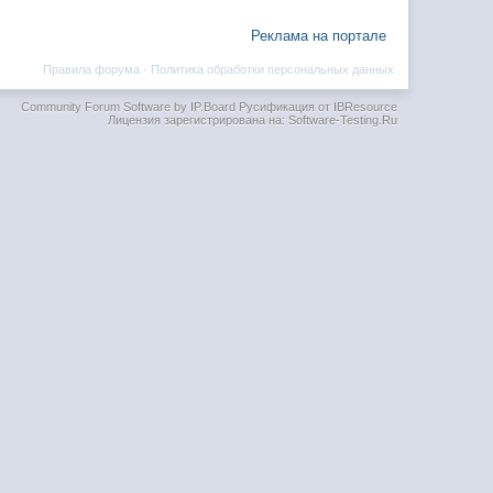
Реклама на портале
Правила форума
·
Политика обработки персональных данных
Community Forum Software by IP.Board
Русификация от IBResource
Лицензия зарегистрирована на: Software-Testing.Ru