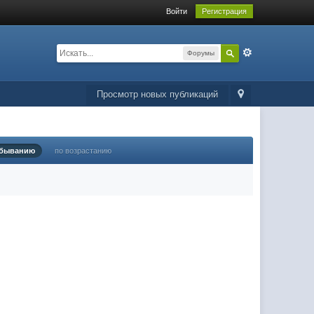
Войти
Регистрация
Форумы
Просмотр новых публикаций
убыванию
по возрастанию