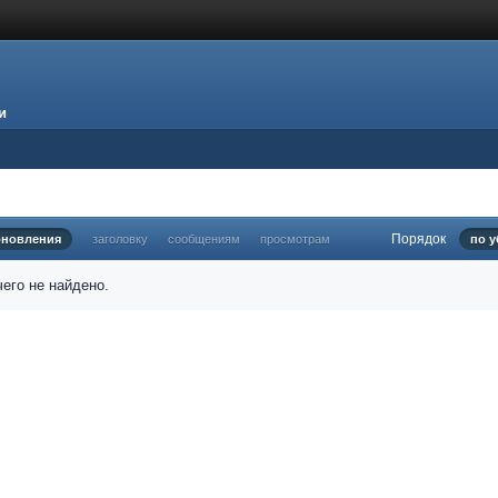
и
Порядок
бновления
заголовку
сообщениям
просмотрам
по 
его не найдено.