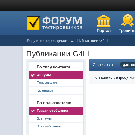
Портал
Тренинг
Форум тестировщиков
→
Публикации G4LL
Публикации G4LL
Сортировать
дате о
По типу контента
Форумы
По вашему запросу нич
Пользователи
Календарь
По пользователю
Темы и сообщения
Все темы
Все сообщения