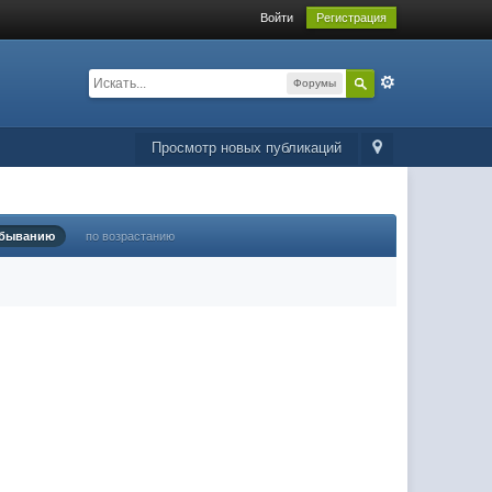
Войти
Регистрация
Форумы
Просмотр новых публикаций
убыванию
по возрастанию