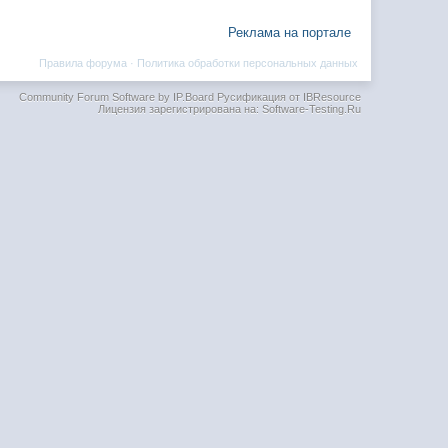
Реклама на портале
Правила форума
·
Политика обработки персональных данных
Community Forum Software by IP.Board
Русификация от IBResource
Лицензия зарегистрирована на: Software-Testing.Ru