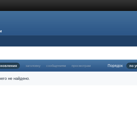
и
Порядок
бновления
заголовку
сообщениям
просмотрам
по 
его не найдено.