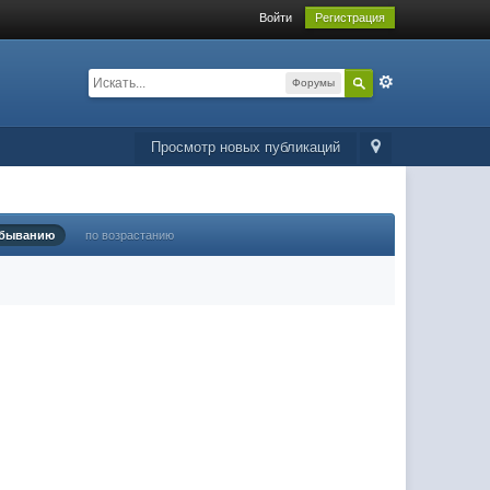
Войти
Регистрация
Форумы
Просмотр новых публикаций
убыванию
по возрастанию