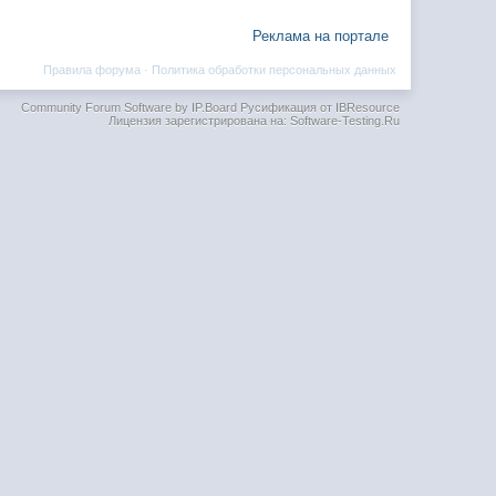
Реклама на портале
Правила форума
·
Политика обработки персональных данных
Community Forum Software by IP.Board
Русификация от IBResource
Лицензия зарегистрирована на: Software-Testing.Ru