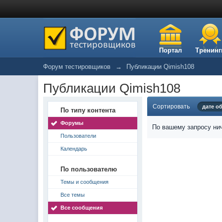
Портал
Тренинг
Форум тестировщиков
→
Публикации Qimish108
Публикации Qimish108
Сортировать
дате о
По типу контента
Форумы
По вашему запросу нич
Пользователи
Календарь
По пользователю
Темы и сообщения
Все темы
Все сообщения