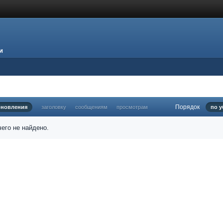
и
Порядок
бновления
заголовку
сообщениям
просмотрам
по 
его не найдено.