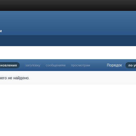
и
Порядок
бновления
заголовку
сообщениям
просмотрам
по 
его не найдено.