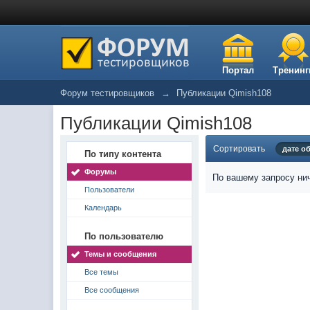
Портал
Тренинг
Форум тестировщиков
→
Публикации Qimish108
Публикации Qimish108
Сортировать
дате о
По типу контента
Форумы
По вашему запросу нич
Пользователи
Календарь
По пользователю
Темы и сообщения
Все темы
Все сообщения