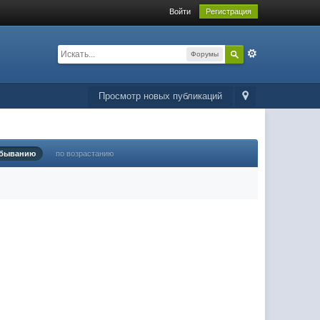
Войти
Регистрация
Форумы
Просмотр новых публикаций
убыванию
по возрастанию