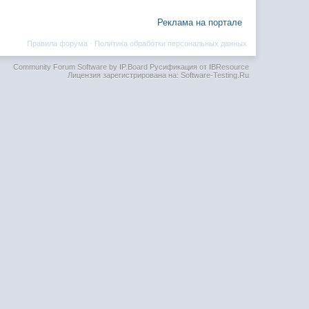
Реклама на портале
Правила форума
·
Политика обработки персональных данных
Community Forum Software by IP.Board
Русификация от IBResource
Лицензия зарегистрирована на: Software-Testing.Ru