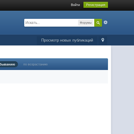
Войти
Регистрация
Форумы
Просмотр новых публикаций
убыванию
по возрастанию