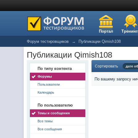
Портал
Тренинг
Форум тестировщиков
→
Публикации Qimish108
Публикации Qimish108
Сортировать
дате о
По типу контента
Форумы
По вашему запросу нич
Пользователи
Календарь
По пользователю
Темы и сообщения
Все темы
Все сообщения