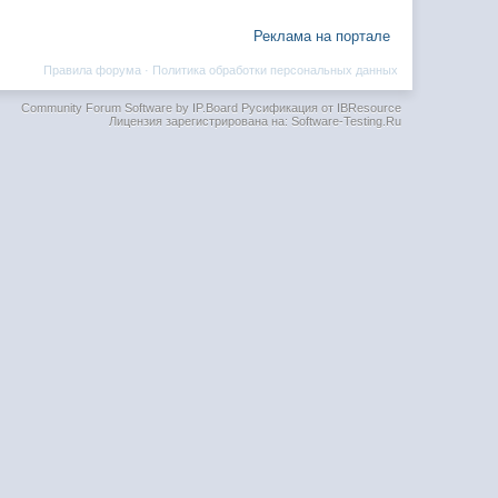
Реклама на портале
Правила форума
·
Политика обработки персональных данных
Community Forum Software by IP.Board
Русификация от IBResource
Лицензия зарегистрирована на: Software-Testing.Ru