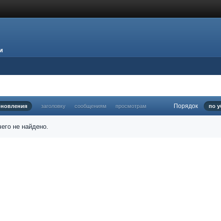
и
Порядок
бновления
заголовку
сообщениям
просмотрам
по 
его не найдено.