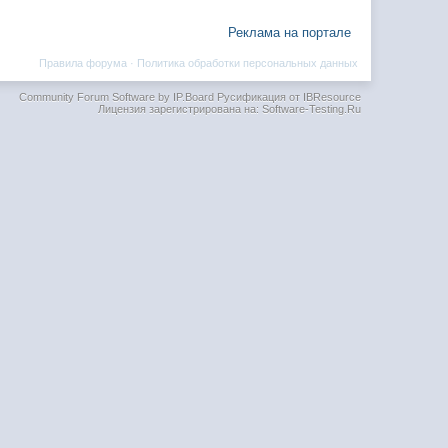
Реклама на портале
Правила форума
·
Политика обработки персональных данных
Community Forum Software by IP.Board
Русификация от IBResource
Лицензия зарегистрирована на: Software-Testing.Ru