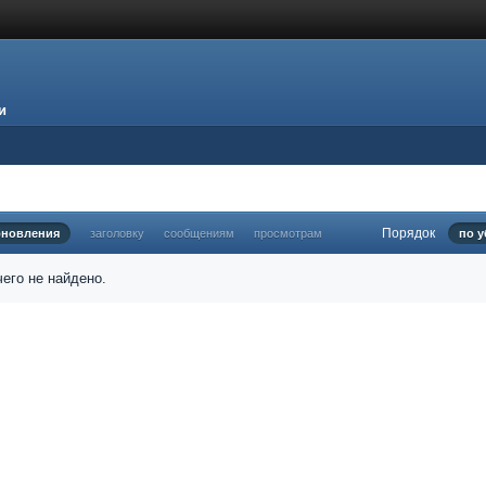
и
Порядок
бновления
заголовку
сообщениям
просмотрам
по 
его не найдено.