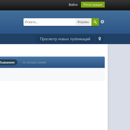
Войти
Регистрация
Форумы
Просмотр новых публикаций
убыванию
по возрастанию