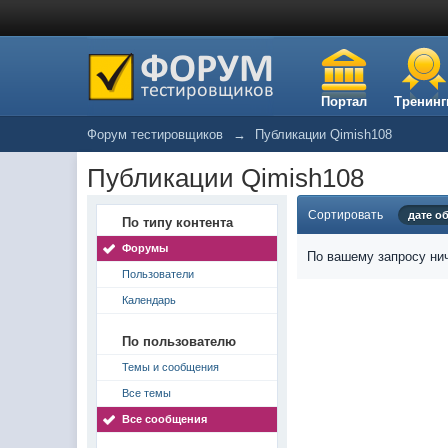
Портал
Тренинг
Форум тестировщиков
→
Публикации Qimish108
Публикации Qimish108
Сортировать
дате о
По типу контента
Форумы
По вашему запросу нич
Пользователи
Календарь
По пользователю
Темы и сообщения
Все темы
Все сообщения