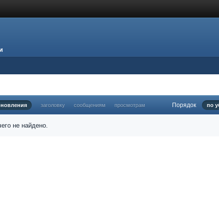
и
Порядок
бновления
заголовку
сообщениям
просмотрам
по 
его не найдено.