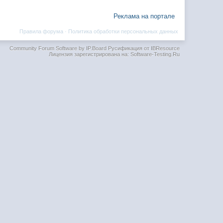
Реклама на портале
Правила форума
·
Политика обработки персональных данных
Community Forum Software by IP.Board
Русификация от IBResource
Лицензия зарегистрирована на: Software-Testing.Ru