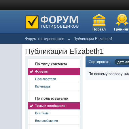
Портал
Тренинг
Форум тестировщиков
→
Публикации Elizabeth1
Публикации Elizabeth1
Сортировать
дате о
По типу контента
Форумы
По вашему запросу нич
Пользователи
Календарь
По пользователю
Темы и сообщения
Все темы
Все сообщения