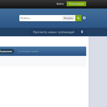
Войти
Регистрация
Форумы
Просмотр новых публикаций
убыванию
по возрастанию