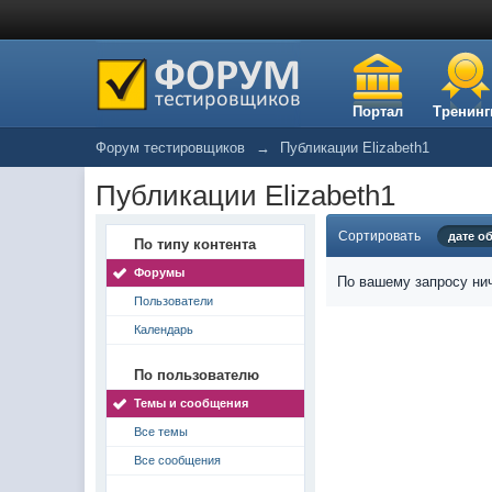
Портал
Тренинг
Форум тестировщиков
→
Публикации Elizabeth1
Публикации Elizabeth1
Сортировать
дате о
По типу контента
Форумы
По вашему запросу нич
Пользователи
Календарь
По пользователю
Темы и сообщения
Все темы
Все сообщения