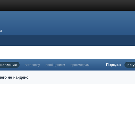
и
Порядок
бновления
заголовку
сообщениям
просмотрам
по 
его не найдено.