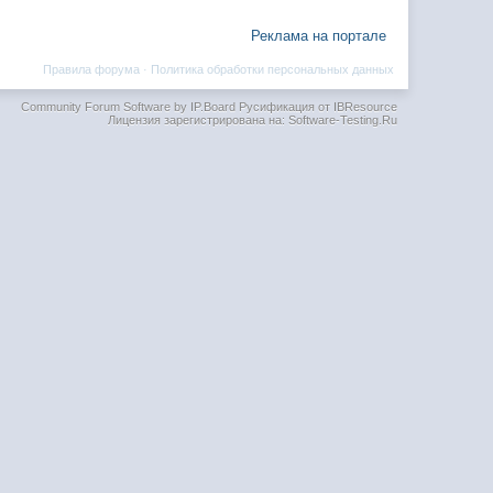
Реклама на портале
Правила форума
·
Политика обработки персональных данных
Community Forum Software by IP.Board
Русификация от IBResource
Лицензия зарегистрирована на: Software-Testing.Ru