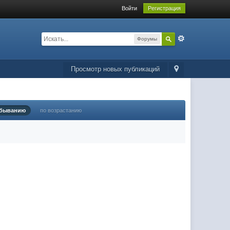
Войти
Регистрация
Форумы
Просмотр новых публикаций
убыванию
по возрастанию