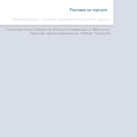
Реклама на портале
Правила форума
·
Политика обработки персональных данных
Community Forum Software by IP.Board
Русификация от IBResource
Лицензия зарегистрирована на: Software-Testing.Ru