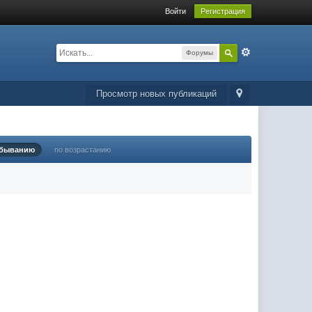
Войти
Регистрация
Форумы
Просмотр новых публикаций
убыванию
по возрастанию