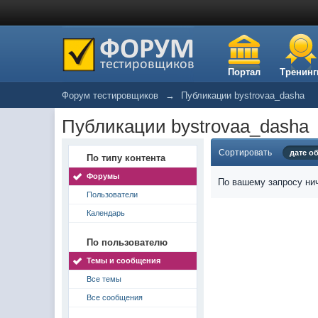
Портал
Тренинг
Форум тестировщиков
→
Публикации bystrovaa_dasha
Публикации bystrovaa_dasha
Сортировать
дате о
По типу контента
Форумы
По вашему запросу нич
Пользователи
Календарь
По пользователю
Темы и сообщения
Все темы
Все сообщения