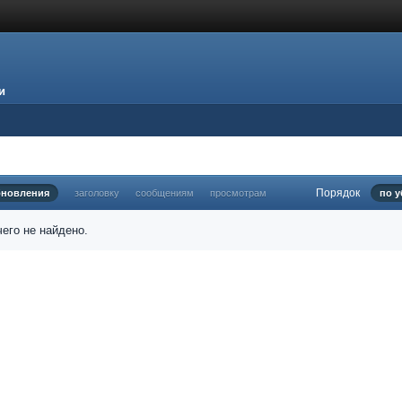
и
Порядок
бновления
заголовку
сообщениям
просмотрам
по 
его не найдено.