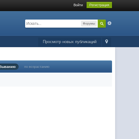
Войти
Регистрация
Форумы
Просмотр новых публикаций
убыванию
по возрастанию