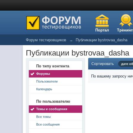
Портал
Тренинг
Форум тестировщиков
→
Публикации bystrovaa_dasha
Публикации bystrovaa_dasha
Сортировать
дате о
По типу контента
Форумы
По вашему запросу нич
Пользователи
Календарь
По пользователю
Темы и сообщения
Все темы
Все сообщения