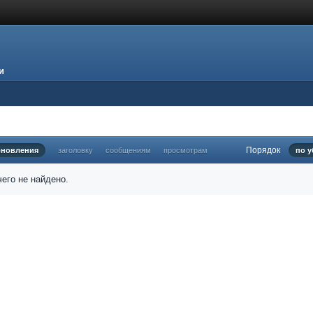
и
Порядок
бновления
заголовку
сообщениям
просмотрам
по 
его не найдено.