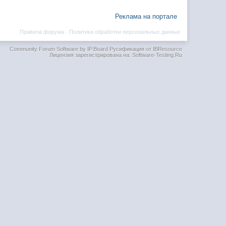
Реклама на портале
Правила форума
·
Политика обработки персональных данных
Community Forum Software by IP.Board
Русификация от IBResource
Лицензия зарегистрирована на: Software-Testing.Ru