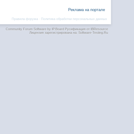
Реклама на портале
Правила форума
·
Политика обработки персональных данных
Community Forum Software by IP.Board
Русификация от IBResource
Лицензия зарегистрирована на: Software-Testing.Ru