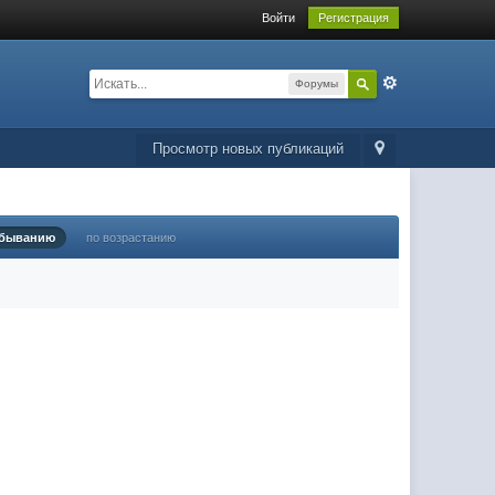
Войти
Регистрация
Форумы
Просмотр новых публикаций
убыванию
по возрастанию