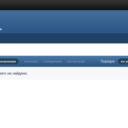
и
Порядок
бновления
заголовку
сообщениям
просмотрам
по 
его не найдено.