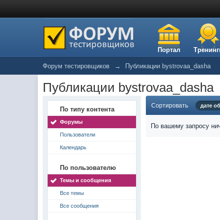
Портал
Тренинг
Форум тестировщиков
→
Публикации bystrovaa_dasha
Публикации bystrovaa_dasha
Сортировать
дате о
По типу контента
Форумы
По вашему запросу нич
Пользователи
Календарь
По пользователю
Темы и сообщения
Все темы
Все сообщения