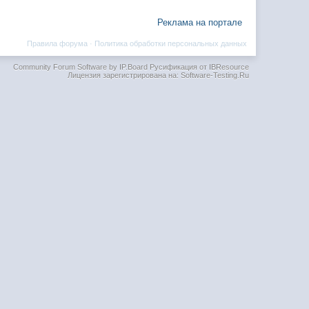
Реклама на портале
Правила форума
·
Политика обработки персональных данных
Community Forum Software by IP.Board
Русификация от IBResource
Лицензия зарегистрирована на: Software-Testing.Ru