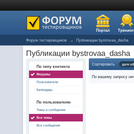
Портал
Тренинг
Форум тестировщиков
→
Публикации bystrovaa_dasha
Публикации bystrovaa_dasha
Сортировать
дате о
По типу контента
Форумы
По вашему запросу нич
Пользователи
Календарь
По пользователю
Темы и сообщения
Все темы
Все сообщения