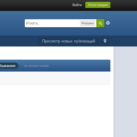
Войти
Регистрация
Форумы
Просмотр новых публикаций
убыванию
по возрастанию