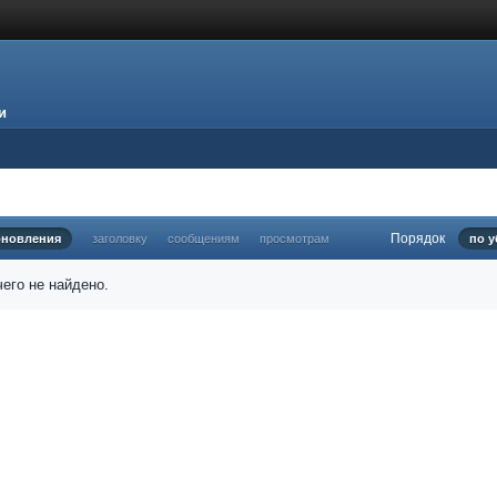
и
Порядок
бновления
заголовку
сообщениям
просмотрам
по 
его не найдено.