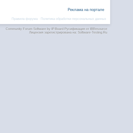
Реклама на портале
Правила форума
·
Политика обработки персональных данных
Community Forum Software by IP.Board
Русификация от IBResource
Лицензия зарегистрирована на: Software-Testing.Ru