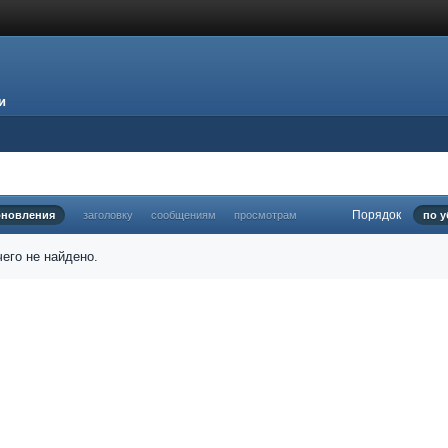
и
Порядок
бновления
заголовку
сообщениям
просмотрам
по 
его не найдено.