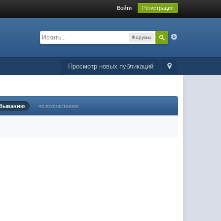
Войти
Регистрация
Форумы
Просмотр новых публикаций
убыванию
по возрастанию