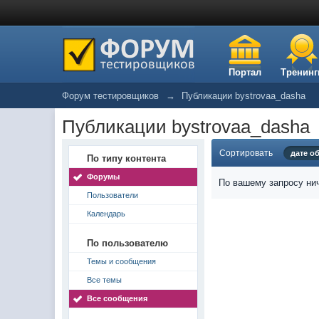
Портал
Тренинг
Форум тестировщиков
→
Публикации bystrovaa_dasha
Публикации bystrovaa_dasha
Сортировать
дате о
По типу контента
Форумы
По вашему запросу нич
Пользователи
Календарь
По пользователю
Темы и сообщения
Все темы
Все сообщения