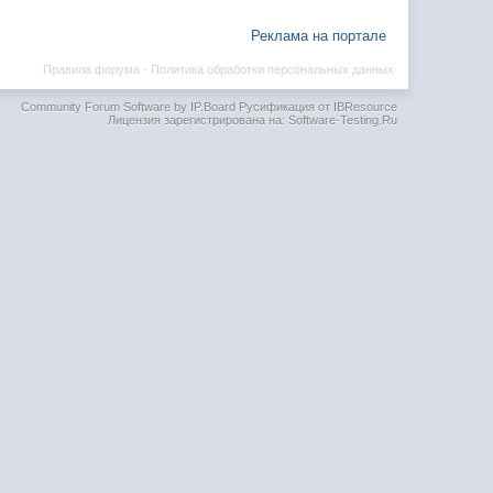
Реклама на портале
Правила форума
·
Политика обработки персональных данных
Community Forum Software by IP.Board
Русификация от IBResource
Лицензия зарегистрирована на: Software-Testing.Ru