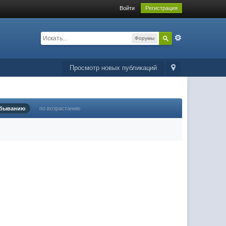
Войти
Регистрация
Форумы
Просмотр новых публикаций
убыванию
по возрастанию