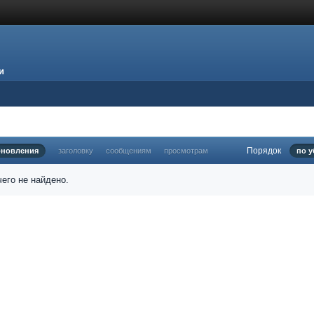
и
Порядок
бновления
заголовку
сообщениям
просмотрам
по 
его не найдено.