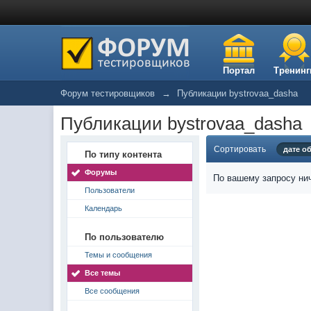
Портал
Тренинг
Форум тестировщиков
→
Публикации bystrovaa_dasha
Публикации bystrovaa_dasha
Сортировать
дате о
По типу контента
Форумы
По вашему запросу нич
Пользователи
Календарь
По пользователю
Темы и сообщения
Все темы
Все сообщения