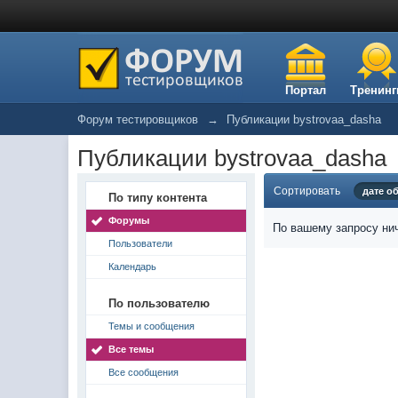
Портал
Тренинг
Форум тестировщиков
→
Публикации bystrovaa_dasha
Публикации bystrovaa_dasha
Сортировать
дате о
По типу контента
Форумы
По вашему запросу нич
Пользователи
Календарь
По пользователю
Темы и сообщения
Все темы
Все сообщения