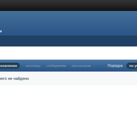
и
Порядок
бновления
заголовку
сообщениям
просмотрам
по 
его не найдено.