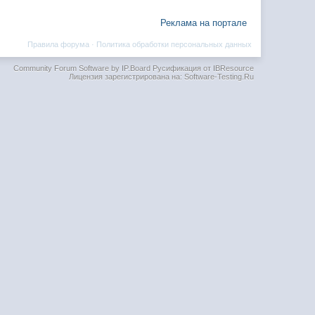
Реклама на портале
Правила форума
·
Политика обработки персональных данных
Community Forum Software by IP.Board
Русификация от IBResource
Лицензия зарегистрирована на: Software-Testing.Ru