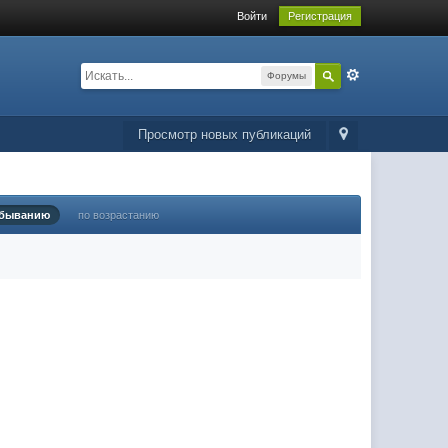
Войти
Регистрация
Форумы
Просмотр новых публикаций
убыванию
по возрастанию