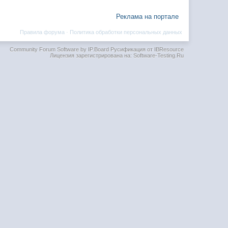
Реклама на портале
Правила форума
·
Политика обработки персональных данных
Community Forum Software by IP.Board
Русификация от IBResource
Лицензия зарегистрирована на: Software-Testing.Ru