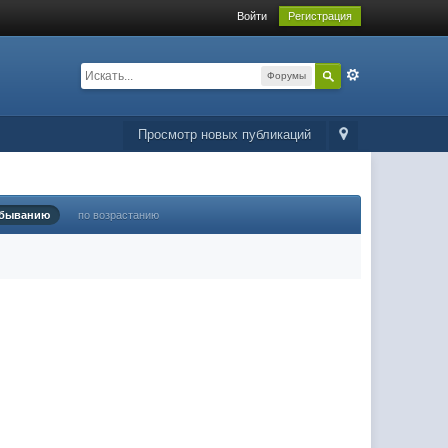
Войти
Регистрация
Форумы
Просмотр новых публикаций
убыванию
по возрастанию