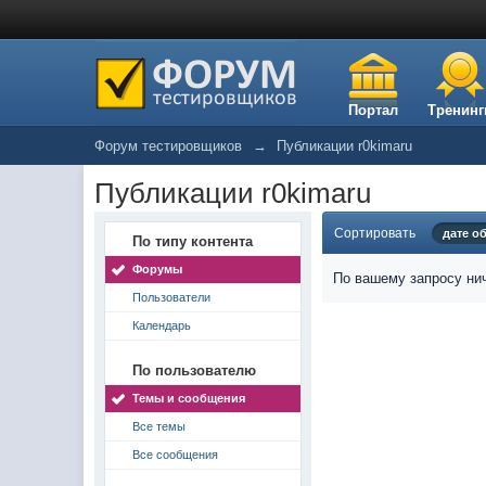
Портал
Тренинг
Форум тестировщиков
→
Публикации r0kimaru
Публикации r0kimaru
Сортировать
дате о
По типу контента
Форумы
По вашему запросу нич
Пользователи
Календарь
По пользователю
Темы и сообщения
Все темы
Все сообщения