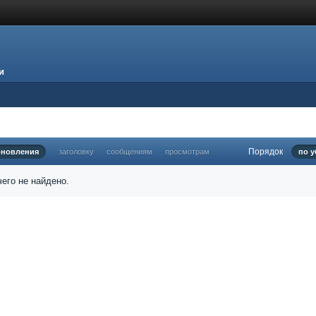
и
Порядок
бновления
заголовку
сообщениям
просмотрам
по 
его не найдено.