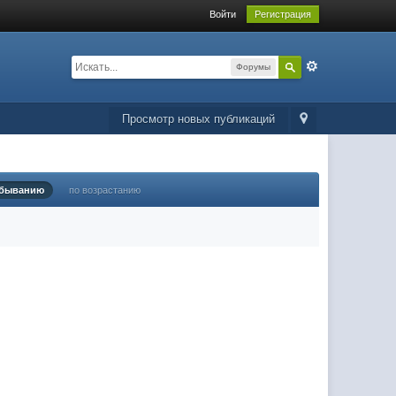
Войти
Регистрация
Форумы
Просмотр новых публикаций
убыванию
по возрастанию