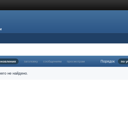
и
Порядок
бновления
заголовку
сообщениям
просмотрам
по 
его не найдено.