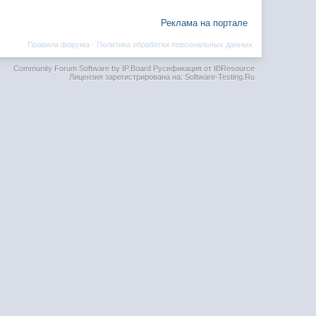
Реклама на портале
Правила форума
·
Политика обработки персональных данных
Community Forum Software by IP.Board
Русификация от IBResource
Лицензия зарегистрирована на: Software-Testing.Ru