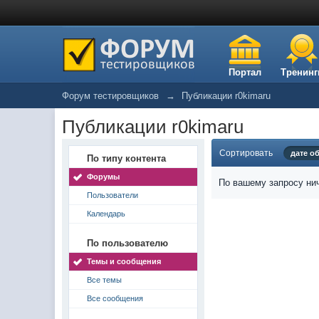
Портал
Тренинг
Форум тестировщиков
→
Публикации r0kimaru
Публикации r0kimaru
Сортировать
дате о
По типу контента
Форумы
По вашему запросу нич
Пользователи
Календарь
По пользователю
Темы и сообщения
Все темы
Все сообщения