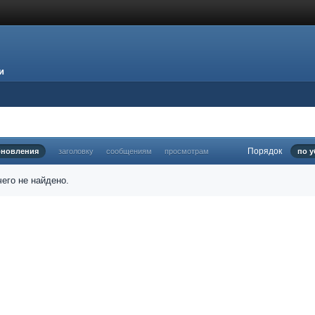
и
Порядок
бновления
заголовку
сообщениям
просмотрам
по 
его не найдено.