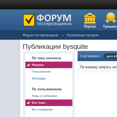
Портал
Тренинг
Форум тестировщиков
→
Публикации bysquite
Публикации bysquite
Сортировать
дате о
По типу контента
Форумы
По вашему запросу нич
Пользователи
Календарь
По пользователю
Темы и сообщения
Все темы
Все сообщения