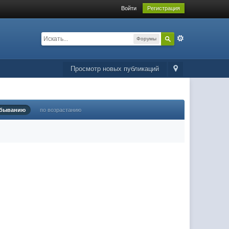
Войти
Регистрация
Форумы
Просмотр новых публикаций
убыванию
по возрастанию