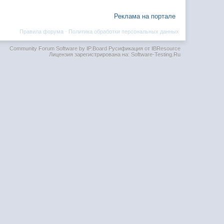
Реклама на портале
Правила форума
·
Политика обработки персональных данных
Community Forum Software by IP.Board
Русификация от IBResource
Лицензия зарегистрирована на: Software-Testing.Ru