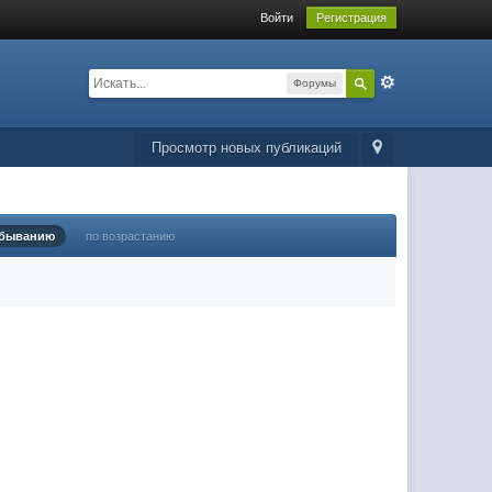
Войти
Регистрация
Форумы
Просмотр новых публикаций
убыванию
по возрастанию