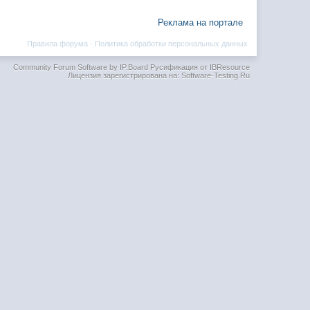
Реклама на портале
Правила форума
·
Политика обработки персональных данных
Community Forum Software by IP.Board
Русификация от IBResource
Лицензия зарегистрирована на: Software-Testing.Ru