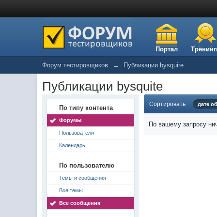
Портал
Тренинг
Форум тестировщиков
→
Публикации bysquite
Публикации bysquite
Сортировать
дате о
По типу контента
Форумы
По вашему запросу нич
Пользователи
Календарь
По пользователю
Темы и сообщения
Все темы
Все сообщения