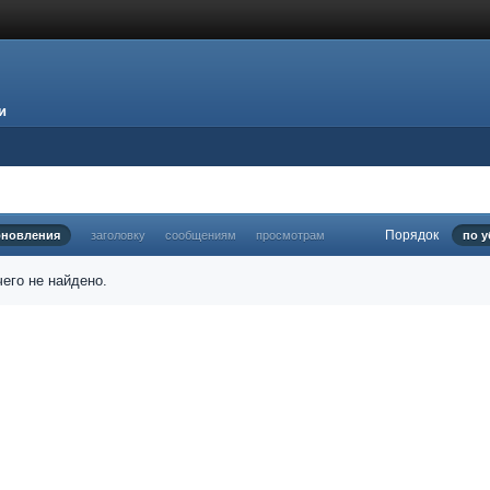
и
Порядок
бновления
заголовку
сообщениям
просмотрам
по 
его не найдено.