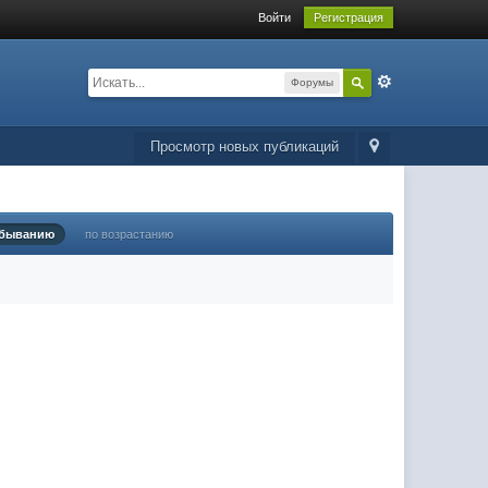
Войти
Регистрация
Форумы
Просмотр новых публикаций
убыванию
по возрастанию