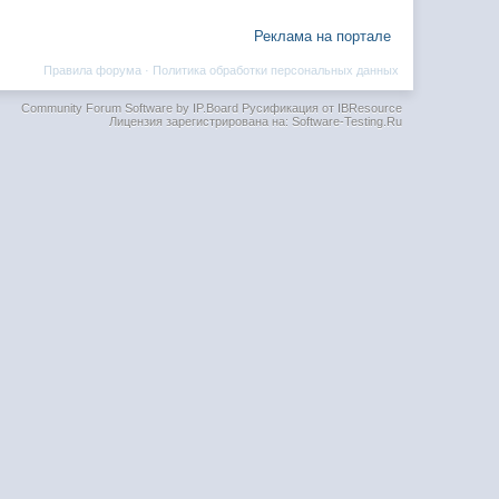
Реклама на портале
Правила форума
·
Политика обработки персональных данных
Community Forum Software by IP.Board
Русификация от IBResource
Лицензия зарегистрирована на: Software-Testing.Ru