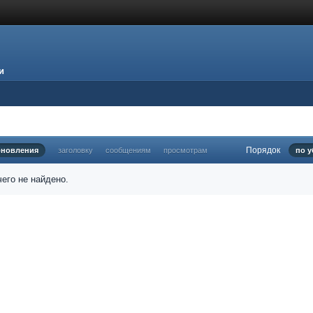
и
Порядок
бновления
заголовку
сообщениям
просмотрам
по 
его не найдено.