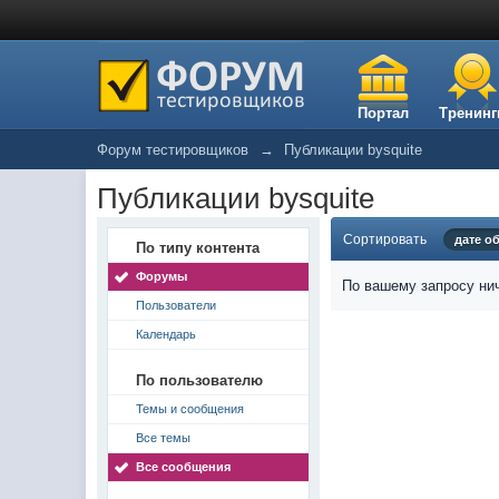
Портал
Тренинг
Форум тестировщиков
→
Публикации bysquite
Публикации bysquite
Сортировать
дате о
По типу контента
Форумы
По вашему запросу нич
Пользователи
Календарь
По пользователю
Темы и сообщения
Все темы
Все сообщения