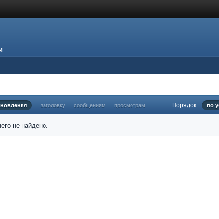
и
Порядок
бновления
заголовку
сообщениям
просмотрам
по 
его не найдено.