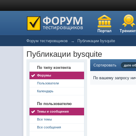
Портал
Тренинг
Форум тестировщиков
→
Публикации bysquite
Публикации bysquite
Сортировать
дате о
По типу контента
Форумы
По вашему запросу нич
Пользователи
Календарь
По пользователю
Темы и сообщения
Все темы
Все сообщения