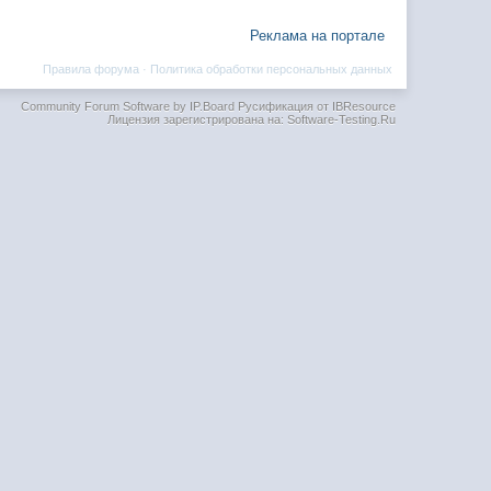
Реклама на портале
Правила форума
·
Политика обработки персональных данных
Community Forum Software by IP.Board
Русификация от IBResource
Лицензия зарегистрирована на: Software-Testing.Ru