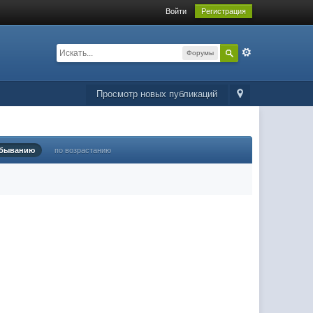
Войти
Регистрация
Форумы
Просмотр новых публикаций
убыванию
по возрастанию