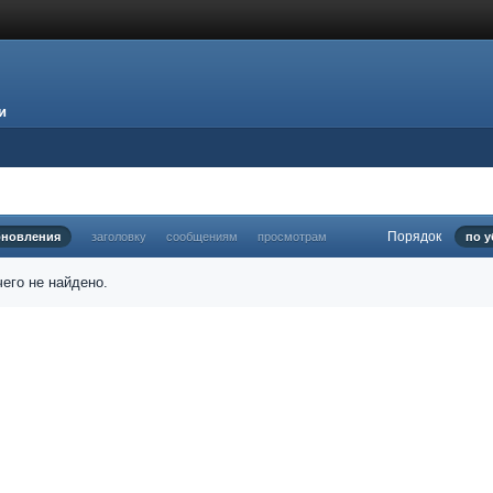
и
Порядок
бновления
заголовку
сообщениям
просмотрам
по 
его не найдено.