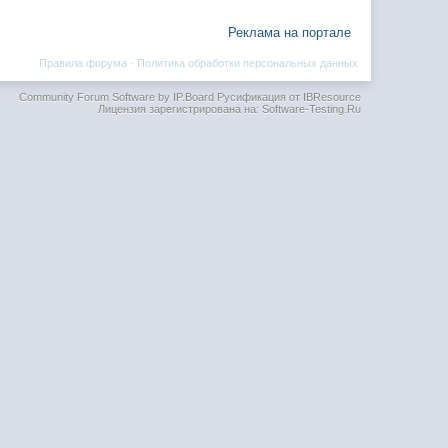
Реклама на портале
Правила форума
·
Политика обработки персональных данных
Community Forum Software by IP.Board
Русификация от IBResource
Лицензия зарегистрирована на: Software-Testing.Ru