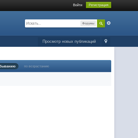
Войти
Регистрация
Форумы
Просмотр новых публикаций
убыванию
по возрастанию