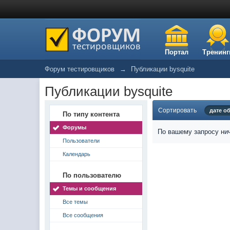
Портал
Тренинг
Форум тестировщиков
→
Публикации bysquite
Публикации bysquite
Сортировать
дате о
По типу контента
Форумы
По вашему запросу нич
Пользователи
Календарь
По пользователю
Темы и сообщения
Все темы
Все сообщения