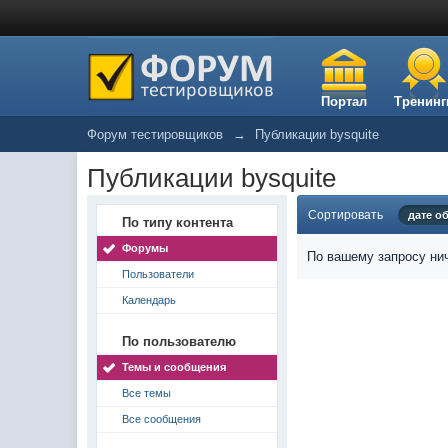
Портал
Тренинг
Форум тестировщиков
→
Публикации bysquite
Публикации bysquite
Сортировать
дате о
По типу контента
Форумы
По вашему запросу нич
Пользователи
Календарь
По пользователю
Темы и сообщения
Все темы
Все сообщения