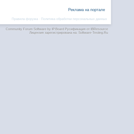
Реклама на портале
Правила форума
·
Политика обработки персональных данных
Community Forum Software by IP.Board
Русификация от IBResource
Лицензия зарегистрирована на: Software-Testing.Ru