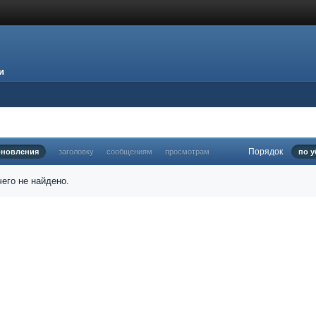
и
Порядок
бновления
заголовку
сообщениям
просмотрам
по 
его не найдено.