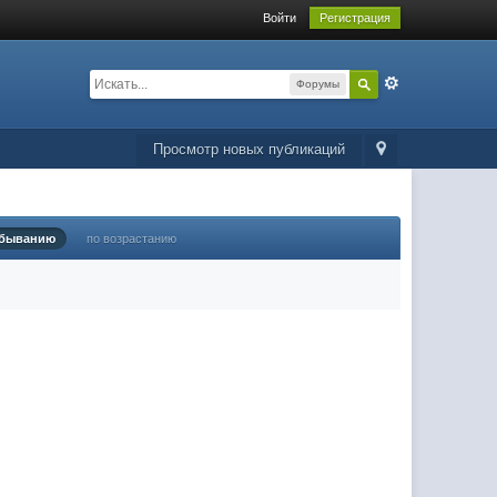
Войти
Регистрация
Форумы
Просмотр новых публикаций
убыванию
по возрастанию