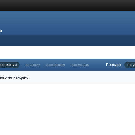
и
Порядок
бновления
заголовку
сообщениям
просмотрам
по 
его не найдено.