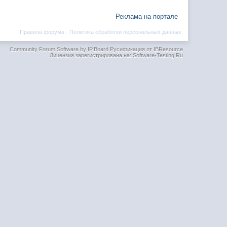
Реклама на портале
Правила форума
·
Политика обработки персональных данных
Community Forum Software by IP.Board
Русификация от IBResource
Лицензия зарегистрирована на: Software-Testing.Ru