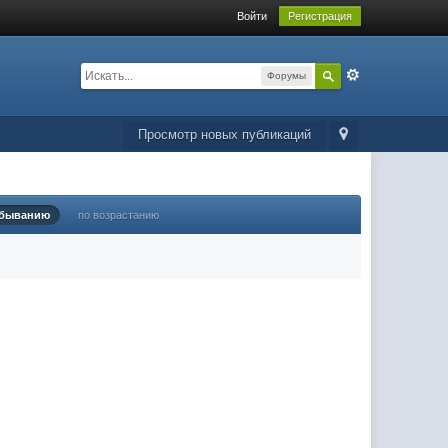
Войти
Регистрация
Форумы
Просмотр новых публикаций
убыванию
по возрастанию