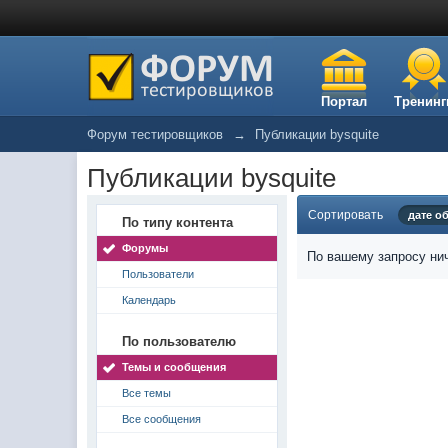
Портал
Тренинг
Форум тестировщиков
→
Публикации bysquite
Публикации bysquite
Сортировать
дате о
По типу контента
Форумы
По вашему запросу нич
Пользователи
Календарь
По пользователю
Темы и сообщения
Все темы
Все сообщения