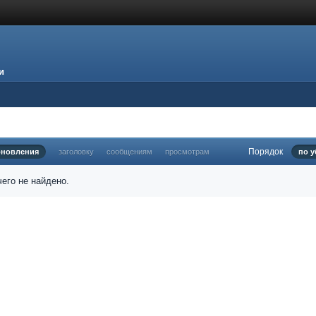
и
Порядок
бновления
заголовку
сообщениям
просмотрам
по 
его не найдено.