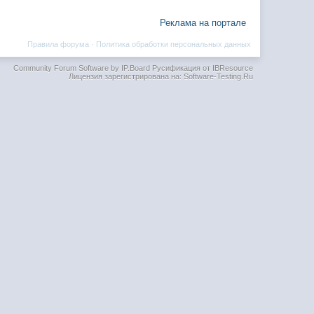
Реклама на портале
Правила форума
·
Политика обработки персональных данных
Community Forum Software by IP.Board
Русификация от IBResource
Лицензия зарегистрирована на: Software-Testing.Ru