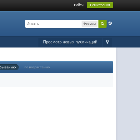
Войти
Регистрация
Форумы
Просмотр новых публикаций
убыванию
по возрастанию