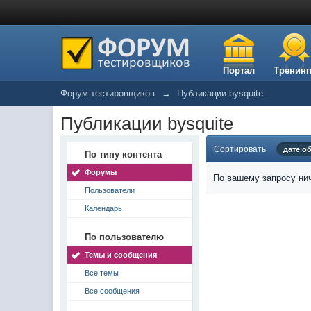
Портал
Тренинг
Форум тестировщиков
→
Публикации bysquite
Публикации bysquite
Сортировать
дате о
По типу контента
Форумы
По вашему запросу нич
Пользователи
Календарь
По пользователю
Темы и сообщения
Все темы
Все сообщения