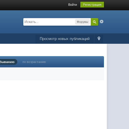
Войти
Регистрация
Форумы
Просмотр новых публикаций
убыванию
по возрастанию