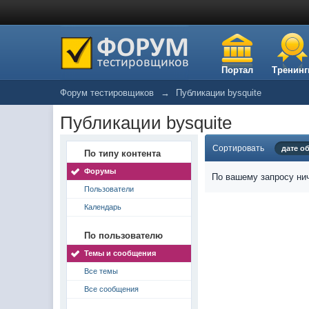
Портал
Тренинг
Форум тестировщиков
→
Публикации bysquite
Публикации bysquite
Сортировать
дате о
По типу контента
Форумы
По вашему запросу нич
Пользователи
Календарь
По пользователю
Темы и сообщения
Все темы
Все сообщения