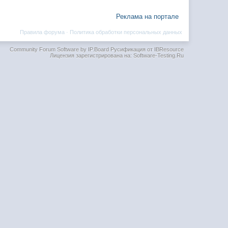
Реклама на портале
Правила форума
·
Политика обработки персональных данных
Community Forum Software by IP.Board
Русификация от IBResource
Лицензия зарегистрирована на: Software-Testing.Ru