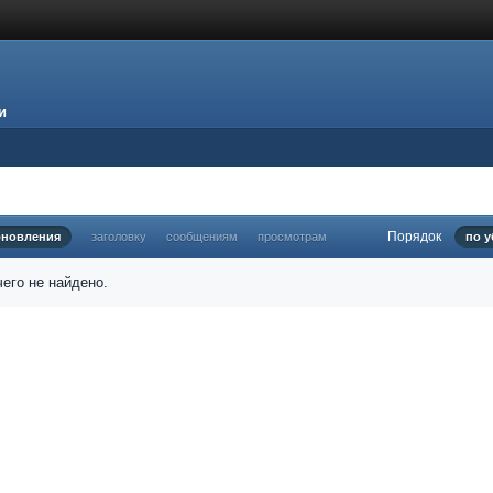
и
Порядок
бновления
заголовку
сообщениям
просмотрам
по 
его не найдено.