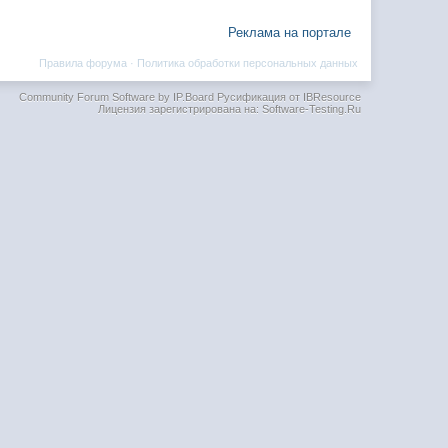
Реклама на портале
Правила форума
·
Политика обработки персональных данных
Community Forum Software by IP.Board
Русификация от IBResource
Лицензия зарегистрирована на: Software-Testing.Ru