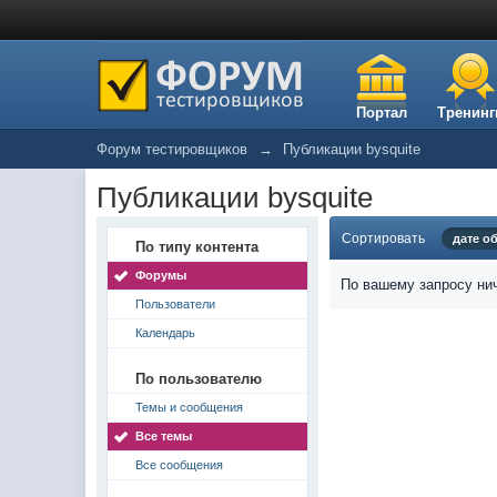
Портал
Тренинг
Форум тестировщиков
→
Публикации bysquite
Публикации bysquite
Сортировать
дате о
По типу контента
Форумы
По вашему запросу нич
Пользователи
Календарь
По пользователю
Темы и сообщения
Все темы
Все сообщения