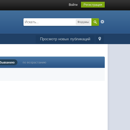
Войти
Регистрация
Форумы
Просмотр новых публикаций
убыванию
по возрастанию