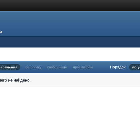
и
Порядок
бновления
заголовку
сообщениям
просмотрам
по 
его не найдено.